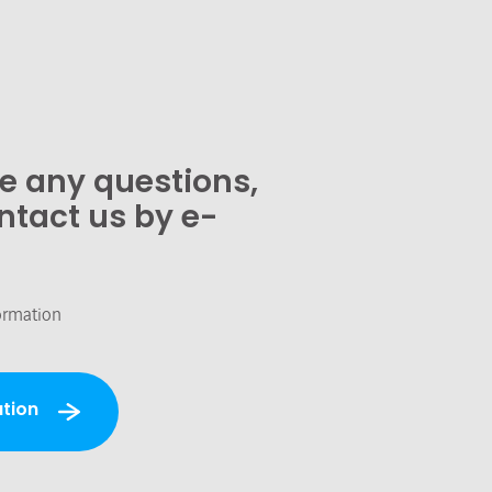
ve any questions,
ntact us by e-
ormation
tion