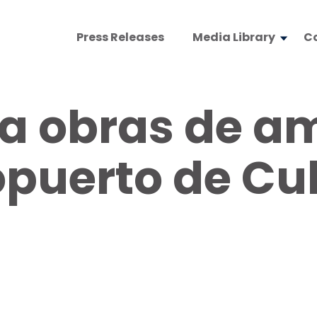
Press Releases
Media Library
C
ia obras de a
opuerto de Cu