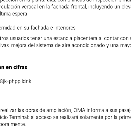
pección en la planta alta, con 3 líneas de inspección simu
culación vertical en la fachada frontal, incluyendo un el
última espera
nidad en su fachada e interiores.
tros usuarios tener una estancia placentera al contar con
ativas, mejora del sistema de aire acondicionado y una may
n en cifras
realizar las obras de ampliación, OMA informa a sus pasaje
cio Terminal: el acceso se realizará solamente por la prime
mporalmente.