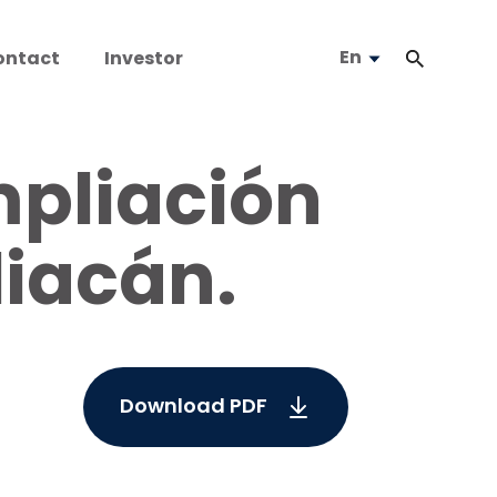
En
ontact
Investor
mpliación
liacán.
Download PDF