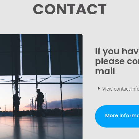
CONTACT
If you ha
please co
mail
View contact inf
More informa